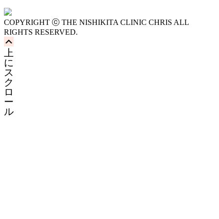
COPYRIGHT ⓒ THE NISHIKITA CLINIC CHRIS ALL
RIGHTS RESERVED.
上
に
ス
ク
ロ
ー
ル