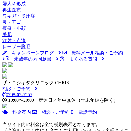
婦人科形成
再生医療
ワキガ・多汗症
鼻・アゴ
痩身・小顔
美肌
注射・点滴
レーザー脱毛
キャンペーンブログ
無料メール相談・ご予約
未成年の方同意書
よくある質問
ザ・ニシキタクリニック CHRIS
相談・ご予約
0798-67-5555
10:00〜20:00
定休日／年中無休
（年末年始を除く）
料金案内
相談・ご予約
電話予約
当サイト内の料金は全て税別表示となります。
《当院を１年以内に１度でもご利用いただいたお客様全メニ