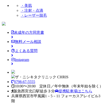
・美肌
・注射・点滴
・レーザー脱毛
未成年の方同意書
無料メール相談
よくある質問
Instagram
ザ・ニシキタクリニック CHRIS
0798-67-5555
10:00〜20:00 定休日／年中無休
（年末年始を除く）
阪急西宮北口駅徒歩３分
提携駐車場はこちら
兵庫県西宮市甲風園1－5－11 フォーカスアレイビル3
階