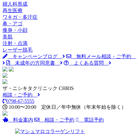
婦人科形成
再生医療
ワキガ・多汗症
鼻・アゴ
痩身・小顔
美肌
注射・点滴
レーザー脱毛
キャンペーンブログ
無料メール相談・ご予約
未成年の方同意書
よくある質問
ザ・ニシキタクリニック CHRIS
相談・ご予約
0798-67-5555
10:00〜20:00
定休日／年中無休
（年末年始を除く）
料金案内
相談・ご予約
電話予約