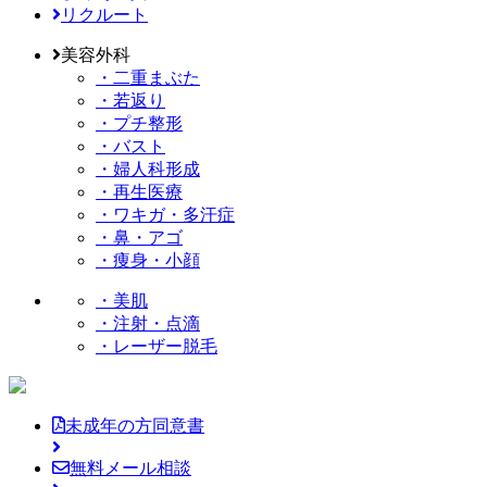
リクルート
美容外科
・二重まぶた
・若返り
・プチ整形
・バスト
・婦人科形成
・再生医療
・ワキガ・多汗症
・鼻・アゴ
・痩身・小顔
・美肌
・注射・点滴
・レーザー脱毛
未成年の方同意書
無料メール相談