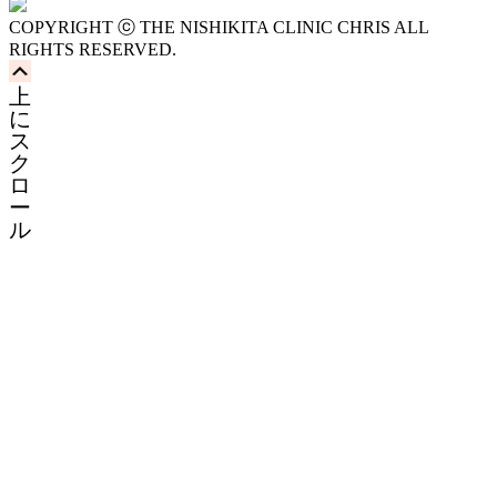
COPYRIGHT ⓒ THE NISHIKITA CLINIC CHRIS ALL
RIGHTS RESERVED.
上
に
ス
ク
ロ
ー
ル