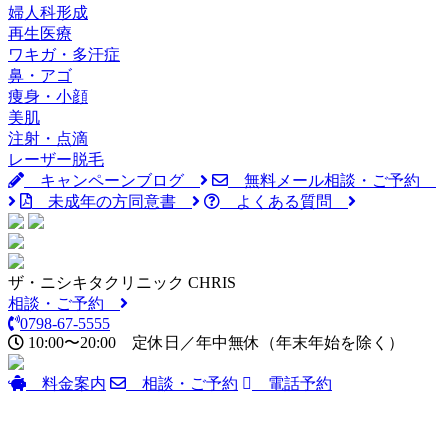
婦人科形成
再生医療
ワキガ・多汗症
鼻・アゴ
痩身・小顔
美肌
注射・点滴
レーザー脱毛
キャンペーンブログ
無料メール相談・ご予約
未成年の方同意書
よくある質問
ザ・ニシキタクリニック CHRIS
相談・ご予約
0798-67-5555
10:00〜20:00
定休日／年中無休
（年末年始を除く）
料金案内
相談・ご予約
電話予約