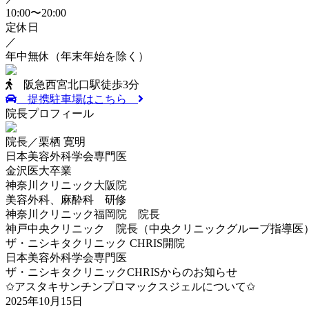
10:00〜20:00
定休日
／
年中無休
（年末年始を除く）
阪急西宮北口駅徒歩3分
提携駐車場はこちら
院長プロフィール
院長／栗栖 寛明
日本美容外科学会専門医
金沢医大卒業
神奈川クリニック大阪院
美容外科、麻酔科 研修
神奈川クリニック福岡院 院長
神戸中央クリニック 院長（中央クリニックグループ指導医
ザ・ニシキタクリニック CHRIS開院
日本美容外科学会専門医
ザ・ニシキタクリニックCHRISからのお知らせ
✩アスタキサンチンプロマックスジェルについて✩
2025年10月15日