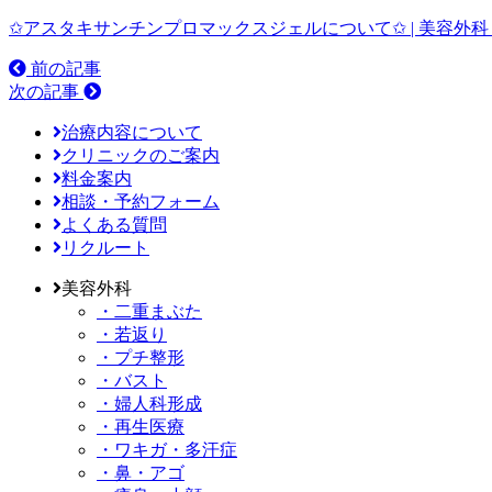
✩アスタキサンチンプロマックスジェルについて✩ | 美容外
前の記事
次の記事
治療内容について
クリニックのご案内
料金案内
相談・予約フォーム
よくある質問
リクルート
美容外科
・二重まぶた
・若返り
・プチ整形
・バスト
・婦人科形成
・再生医療
・ワキガ・多汗症
・鼻・アゴ