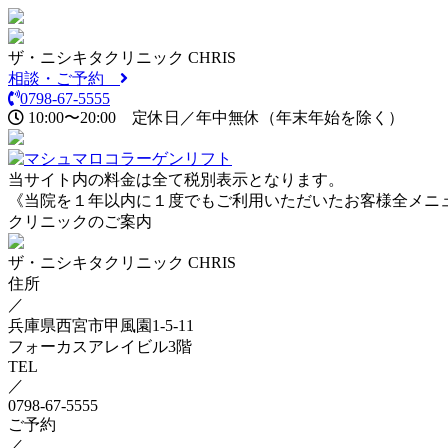
ザ・ニシキタクリニック CHRIS
相談・ご予約
0798-67-5555
10:00〜20:00
定休日／年中無休
（年末年始を除く）
当サイト内の料金は全て税別表示となります。
《当院を１年以内に１度でもご利用いただいたお客様全メニュ
クリニックのご案内
ザ・ニシキタクリニック CHRIS
住所
／
兵庫県西宮市甲風園1-5-11
フォーカスアレイビル3階
TEL
／
0798-67-5555
ご予約
／