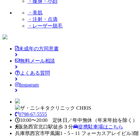
・痩身・小顔
・美肌
・注射・点滴
・レーザー脱毛
未成年の方同意書
無料メール相談
よくある質問
Instagram
ザ・ニシキタクリニック CHRIS
0798-67-5555
10:00〜20:00 定休日／年中無休
（年末年始を除く）
阪急西宮北口駅徒歩３分
提携駐車場はこちら
兵庫県西宮市甲風園1－5－11 フォーカスアレイビル3階